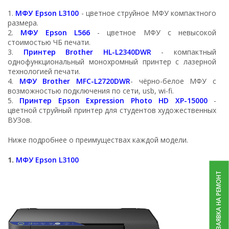
1.
МФУ Epson L3100
- цветное струйное МФУ компактного
размера.
2.
МФУ Epson L566
- цветное МФУ с невысокой
стоимостью ЧБ печати.
3.
Принтер Brother HL-L2340DWR
- компактный
однофункциональный монохромный принтер с лазерной
технологией печати.
4.
МФУ Brother MFC-L2720DWR
- чёрно-белое МФУ с
возможностью подключения по сети, usb, wi-fi.
5.
Принтер Epson Expression Photo HD XP-15000
-
цветной струйный принтер для студентов художественных
ВУЗов.
Ниже подробнее о преимуществах каждой модели.
1.
МФУ Epson L3100
ЗАЯВКА НА РЕМОНТ