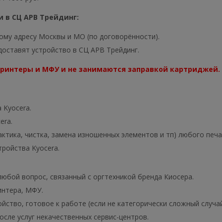
 в СЦ АРВ Трейдинг:
ому адресу Москвы и МО (по договорённости).
оставят устройство в СЦ АРВ Трейдинг.
принтеры и МФУ и не занимаются заправкой картриджей.
 Kyocera.
era.
тика, чистка, замена изношенных элементов и тп) любого печа
ройства Kyocera.
юбой вопрос, связанный с оргтехникой бренда Киосера.
интера, МФУ.
ство, готовое к работе (если не категорически сложный случай
сле услуг некачественных сервис-центров.