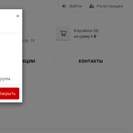
Войти
Регистрация
×
5-56
Корзина (
0
)
на сумму
0
Р
дная, д. 11, стр. 19
АКЦИИ
КОНТАКТЫ
ируем.
Закрыть