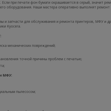
. Если при печати фон бумаги окрашивается в серый, значит ре
шего оборудования. Наши мастера оперативно выполнят ремонт 
лы
и запчасти для обслуживания и ремонта принтеров, МФУ и др
ики Kyocera.
:
иска механических повреждений;
тановления точной причины проблем с печатью;
та;
и МФУ:
циальным пылесосом;