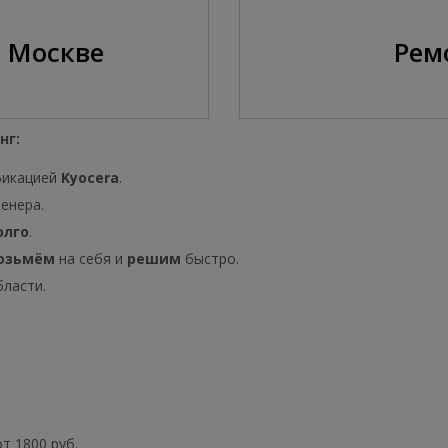
в Москве
Рем
нг:
фикацией
Kyocera
.
енера.
олго
.
озьмём
на себя и
решим
быстро.
бласти.
т 1800 руб.