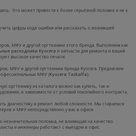
ись. Это может привести к более серьёзной поломке и не к
учить цифры кода ошибки или рассказать о возникшей
ров, МФУ и другой оргтехники этого бренда. Выполняем как
ьные расходники Kyocera
и запчасти для ремонта и вашей
руют высокое качество печати.
ров, МФУ и другой оргтехники бренда Kyocera. Предлагаем
профессиональных МФУ (
Kyocera Taskalfa
).
ую оргтехнику из каталога можно как купить, так и
удования, в зависимости от условий покопийного контракта.
лать диагностику и ремонт любой сложности. Мы стараемся
нтеров и МФУ непосредственно у вас в офисе.
то незначительная поломка, не влияющая на качество
алисты и инженеры работают с выездом в офис.