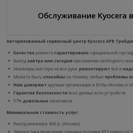
Обслуживание Kyocera 
Авторизованный сервисный центр Kyocera АРВ Трейди
Качество
ремонта
гарантировано
официальной серти
Выезд
завтра или сегодня
при наличии свободного инж
Инженеры мастера на все руки:
ремонтируют
всё и
над
Можете быть
спокойны
за технику: любые
проблемы в
Нам доверяют
крупные организации и ВУЗы Москвы и о
Гарантия безопасности
всех данных всех устройств.
97%
довольных
заказчиков.
Минимальная стоимость
услуг:
Выезд инженера: 800 р. (Москва)
Диагностика (выяснение причины поломки БЕЗ ремонта): о