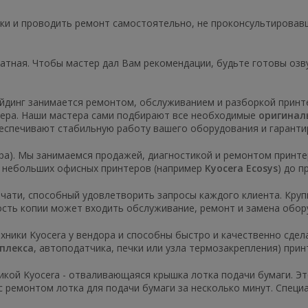
и и проводить ремонт самостоятельно, не проконсультировавш
латная. Чтобы мастер дал Вам рекомендации, будьте готовы озв
динг занимается ремонтом, обслуживанием и разборкой принте
осера. Наши мастера сами подбирают все необходимые
оригинал
еспечивают стабильную работу вашего оборудования и гаранти
ра). Мы занимаемся продажей, диагностикой и ремонтом принте
т небольших офисных принтеров (например
Kyocera Ecosys
) до 
ати, способный удовлетворить запросы каждого клиента. Крупн
ость копии может входить обслуживание, ремонт и замена обор
хники Kyocera у вендора и способны быстро и качественно сде
плекса
, автоподатчика, печки или узла термозакрепления) при
икой Kyocera - отваливающаяся крышка лотка подачи бумаги. Э
с ремонтом лотка для подачи бумаги за несколько минут. Специ