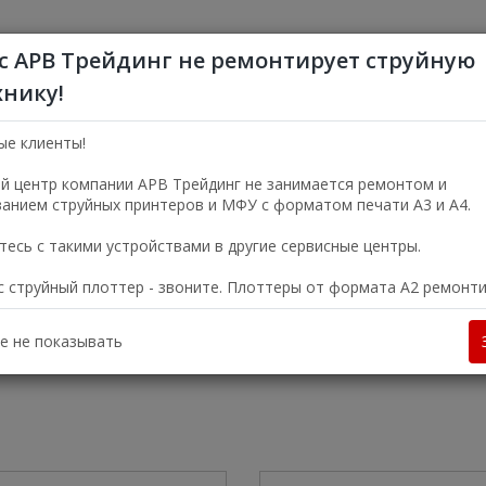
с АРВ Трейдинг не ремонтирует струйную
хнику!
+7 (495) 356-5
Пн—Пт 9:00—18:00
ые клиенты!
г. Москва, ул. Электро
й центр компании АРВ Трейдинг не занимается ремонтом и
анием струйных принтеров и МФУ с форматом печати А3 и А4.
УСЛУГИ
О КОМПАНИИ
есь с такими устройствами в другие сервисные центры.
ас струйный плоттер - звоните. Плоттеры от формата А2 ремонт
 Kyocera в офисах Москвы и МО
е не показывать