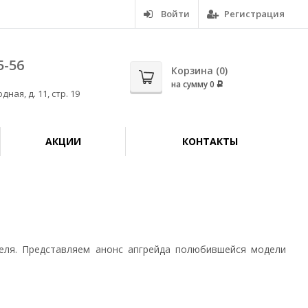
Войти
Регистрация
5-56
Корзина (
0
)
на сумму
0
Р
дная, д. 11, стр. 19
АКЦИИ
КОНТАКТЫ
еля. Представляем анонс апгрейда полюбившейся модели