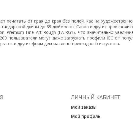
т печатать от края до края без полей, как на художественно
естандартной длины до 39 дюймов от Canon и других производи
non Premium Fine Art Rough (FA-RG1), что значительно увели
200 пользователи могут даже загружать профили ICC от попул
крыток и других форм декоративно-прикладного искусства.
Я
ЛИЧНЫЙ КАБИНЕТ
Мои заказы
Мой профиль