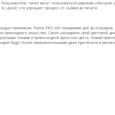
. Пользователи также могут пользоваться широким спектром 
 & Layout, что упрощает процесс от съемки до печати.
предшественником, Pixma PRO-200 незаменим для фотографов,
но-прикладного искусства. Canon расширила свой цветовой ди
красными тонами и превосходной яркостью цвета. Новый принт
ографии будут более привлекательными даже при печати в увели