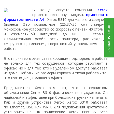
В конце августа компания
Xerox
презентовала новую модель
принтера с
форматом печати А4
- Xerox B310 для малого и среднего
бизнеса. Это компактное (22х37х36 см) лазерное
ЗАЯВКА НА РЕМОНТ
монохромное устройство со скоростью печати 40 стр/мин
и ежемесячной нагрузкой до 80 000 страниц.
Отличительная особенность принтера, расширяющая
сферу его применения, сверх низкий уровень шума при
работе.
Этот принтер может стать хорошим подспорьем в работе
не только для тех сотрудников, которые работают в
офисах, но и для тех, кто на удалённом доступе работает
из дома. Небольшие размеры корпуса и тихая работа - то,
что нужно для домашнего офиса.
Представители Xerox отмечают, что в сервисном
обслуживании Xerox B310 фактически не нуждается. Он
надёжный и эффективен при больших нагрузках на печать.
Как и другие устройства Xerox, Xerox B310 работает
по Ethernet, USB или Wi-Fi. Для подключения достаточно
установить на ПК приложение Xerox Print & Scan