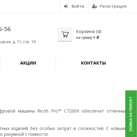
Войти
Регистрация
5-56
Корзина (
0
)
на сумму
0
Р
дная, д. 11, стр. 19
АКЦИИ
КОНТАКТЫ
ЗАЯВКА НА РЕМОНТ
фровой машины Ricoh Pro™ C7200X обеспечат отличный
тных изделий без особых затрат и сложностей. С новыми
о разумной стоимости.