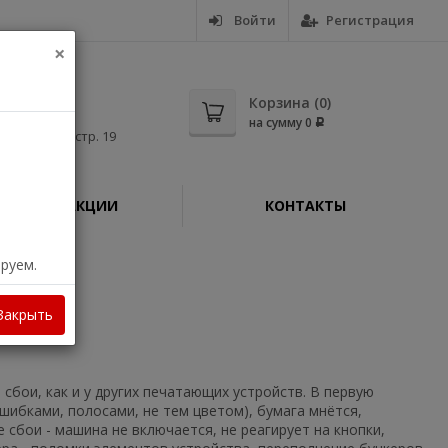
Войти
Регистрация
×
5-56
Корзина (
0
)
на сумму
0
Р
дная, д. 11, стр. 19
АКЦИИ
КОНТАКТЫ
ируем.
S MF428x
Закрыть
 сбои, как и у других печатающих устройств. В первую
ошибками, полосами, не тем цветом), бумага мнётся,
 сбои - машина не включается, не реагирует на кнопки,