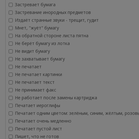
Застревает бумага
Застревание инородных предметов
Издаёт странные звуки - трещит, гудит
Мнет, "жуёт" бумагу
На обратной стороне листа пятна
Не берёт бумагу из лотка
Не видит бумагу
Не захватывает бумагу
Не печатает
Не печатает картинки
Не печатает текст
Не принимает факс
Не работает после замены картриджа
Печатает иероглифы
Печатает одним цветом: зелёным, синим, жёлтым, розов
Печатает очень медленно
Печатает пустой лист
Пишет, что не готов