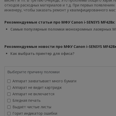
виснет и тп. В третью очередь, это проблемы общего характ
отходов расходных материалов и т.д. При первых появлениях
инженеру, чтобы заказать ремонт у квалифицированного маст
Рекомендуемые статьи про МФУ Canon i-SENSYS MF428x:
Самые популярные поломки монохромных лазерных 
Рекомендуемые новости про МФУ Canon i-SENSYS MF428x
Как выбрать принтер для офиса?
Выберите причину поломки
Аппарат захватывает много бумаги
Аппарат не видит картридж
Аппарат не включается
Бледная печать
Выдаёт чистые листы
Горит индикатор ошибки