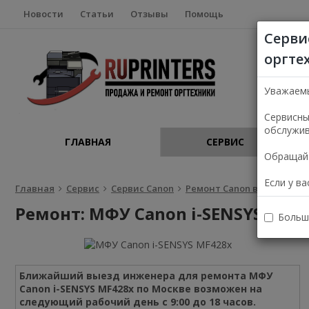
Новости
Статьи
Отзывы
Помощь
Серви
оргте
Уважаем
Сервисны
обслужив
ГЛАВНАЯ
СЕРВИС
Обращайт
Если у в
Главная
Сервис
Сервис Canon
Ремонт Canon в Москве
Ремонт: МФУ Canon i-SENSYS MF4
Больш
Ближайший выезд инженера для ремонта МФУ
Canon i-SENSYS MF428x по Москве возможен на
следующий рабочий день с 9:00 до 18 часов.