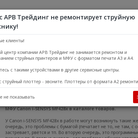
с АРВ Трейдинг не ремонтирует струйную
хнику!
+7 (495) 356-5
Пн—Пт 9:00—18:00
ые клиенты!
г. Москва, ул. Электро
й центр компании АРВ Трейдинг не занимается ремонтом и
анием струйных принтеров и МФУ с форматом печати А3 и А4.
УСЛУГИ
О КОМПАНИИ
есь с такими устройствами в другие сервисные центры.
ас струйный плоттер - звоните. Плоттеры от формата А2 ремонт
Копиры и МФУ
Лазерные черно-белые МФУ
МФУ Canon i-SENSY
28x
е не показывать
МФУ Canon i-SENSYS MF428x в каталоге товаров.
У Canon i-SENSYS MF428x в работе могут возникнуть такие же
очередь, это проблемы с бумагой (печатает не то, не там, с 
застревает, рвётся и тп. Во вторую очередь, это программные