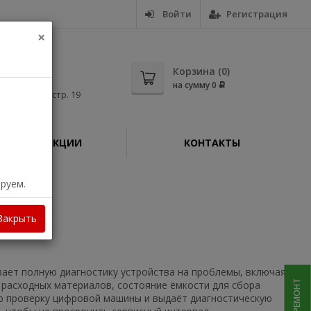
Войти
Регистрация
×
5-56
Корзина (
0
)
на сумму
0
Р
дная, д. 11, стр. 19
АКЦИИ
КОНТАКТЫ
ируем.
erJet CP5225
Закрыть
вает полную диагностику устройства на проблемы, включая
расходных материалов, состояние ёмкости для сбора
ую проверку цифровой машины и выдаёт диагностическую