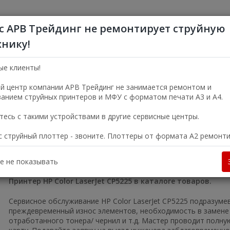
с АРВ Трейдинг не ремонтирует струйную
хнику!
+7 (495) 356-5
Пн—Пт 9:00—18:00
ые клиенты!
г. Москва, ул. Электро
й центр компании АРВ Трейдинг не занимается ремонтом и
анием струйных принтеров и МФУ с форматом печати А3 и А4.
УСЛУГИ
О КОМПАНИИ
есь с такими устройствами в другие сервисные центры.
ас струйный плоттер - звоните. Плоттеры от формата А2 ремонт
Принтеры
Лазерные цветные принтеры
Принтер HP Color Las
 Color LaserJet CP5225
е не показывать
Принтер HP Color LaserJet CP5225 в каталоге товаров.
Сервисное обслуживание HP Color LaserJet CP5225 подразуме
преждевременный износ элементов, необходимость в замене 
отработанного тонера/ чернил и т.д. Мастер проводит полн