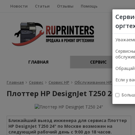
Новости
Статьи
Отзывы
Помощь
Серви
оргте
Уважаем
Сервисны
обслужив
ГЛАВНАЯ
СЕРВИС
Обращайт
Если у в
Главная
Сервис
Сервис HP
Обслуживание HP в Москве
Плоттер HP DesignJet T250 24"
Больш
Ближайший выезд инженера для сервиса Плоттер
HP DesignJet T250 24" по Москве возможен на
следующий рабочий день с 9:00 до 18 часов.