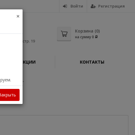
Войти
Регистрация
×
5-56
Корзина (
0
)
на сумму
0
Р
дная, д. 11, стр. 19
АКЦИИ
КОНТАКТЫ
ируем.
nJet T250 24"
Закрыть