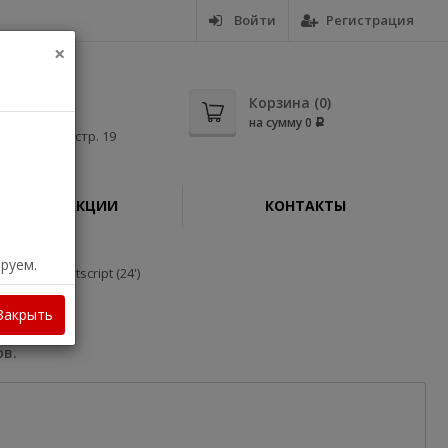
Войти
Регистрация
×
5-56
Корзина (
0
)
на сумму
0
Р
дная, д. 11, стр. 19
АКЦИИ
КОНТАКТЫ
ируем.
Jet Z9+ Postscript (24')
Закрыть
ов.