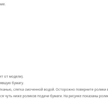
ние.
т от модели).
рявшую бумагу.
канью, слегка смоченной водой. Осторожно поверните ролики в
ся чуть ниже роликов подачи бумаги. На рисунке показаны роли