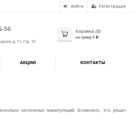
Войти
Регистрация
5-56
Корзина (
0
)
на сумму
0
Р
дная, д. 11, стр. 19
АКЦИИ
КОНТАКТЫ
несколько несложных манипуляций. Возможно, это решит