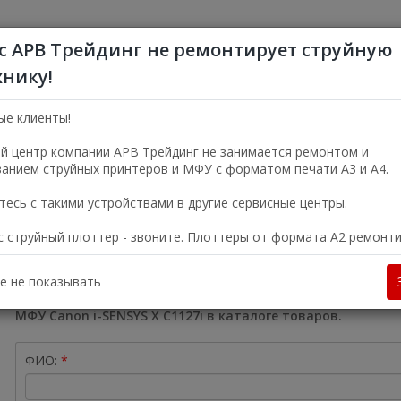
с АРВ Трейдинг не ремонтирует струйную
хнику!
+7 (495) 356-5
Пн—Пт 9:00—18:00
ые клиенты!
г. Москва, ул. Электро
й центр компании АРВ Трейдинг не занимается ремонтом и
анием струйных принтеров и МФУ с форматом печати А3 и А4.
УСЛУГИ
О КОМПАНИИ
есь с такими устройствами в другие сервисные центры.
ас струйный плоттер - звоните. Плоттеры от формата А2 ремонт
скве
Копиры и МФУ
Лазерные цветные МФУ
МФУ Canon i-SE
 i-SENSYS X C1127i
е не показывать
МФУ Canon i-SENSYS X C1127i в каталоге товаров.
ФИО: