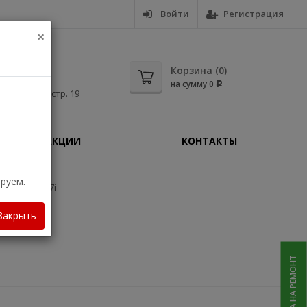
Войти
Регистрация
×
5-56
Корзина (
0
)
на сумму
0
Р
дная, д. 11, стр. 19
АКЦИИ
КОНТАКТЫ
ируем.
NSYS X C1127i
Закрыть
ЗАЯВКА НА РЕМОНТ