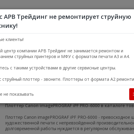
с АРВ Трейдинг не ремонтирует струйную
хнику!
+7 (495) 356-5
Пн—Пт 9:00—18:00
ые клиенты!
г. Москва, ул. Электро
й центр компании АРВ Трейдинг не занимается ремонтом и
анием струйных принтеров и МФУ с форматом печати А3 и А4.
УСЛУГИ
О КОМПАНИИ
есь с такими устройствами в другие сервисные центры.
ас струйный плоттер - звоните. Плоттеры от формата А2 ремонт
скве
Широкоформатное оборудование
Плоттеры
Плоттер C
anon imagePROGRAF iPF PRO-6000
е не показывать
Плоттер Canon imagePROGRAF iPF PRO-6000 в каталоге то
Плоттер Canon imagePROGRAF iPF PRO-6000 - превосходное 
художественной печати с непревзойденной производительно
долговременной работы нуждается в регулярном обслуживан