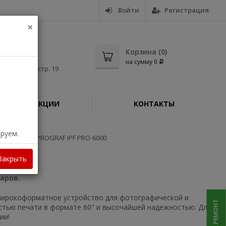
Войти
Регистрация
×
5-56
Корзина (
0
)
на сумму
0
Р
дная, д. 11, стр. 19
АКЦИИ
КОНТАКТЫ
ируем.
anon imagePROGRAF iPF PRO-6000
Закрыть
варов.
широкоформатное устройство для фотографической и
стью печати в формате 60" и высочайшей надежностью. Для
ии!