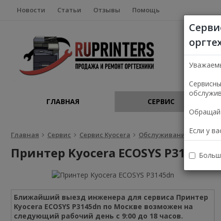
Новости
Статьи
Отзывы
Помощь
Серви
оргте
Уважаем
Сервисны
обслужив
ГЛАВНАЯ
СЕРВИС
Обращайт
Если у в
Главная
Сервис
Сервис Kyocera
Обслуживание Kyocera 
Принтер Kyocera ECOSYS P3145dn
Больш
Ближайший выезд инженера для сервиса Принтер
Kyocera ECOSYS P3145dn по Москве возможен на
следующий рабочий день с 9:00 до 18 часов.