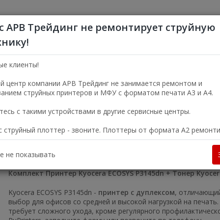
с АРВ Трейдинг не ремонтирует струйную
хнику!
+7 (495) 356-5
Пн—Пт 9:00—18:00
ые клиенты!
г. Москва, ул. Электро
й центр компании АРВ Трейдинг не занимается ремонтом и
анием струйных принтеров и МФУ с форматом печати А3 и А4.
УСЛУГИ
О КОМПАНИИ
есь с такими устройствами в другие сервисные центры.
ас струйный плоттер - звоните. Плоттеры от формата А2 ремонт
в Москве
Принтеры
Лазерные черно-белые принтеры
Принт
е не показывать
Комплект Принтер Kyocera ECOSYS P3145dn + Тонер Kyocer
Kyocera ECOSYS P3145dn -
принтер с дуплексом
, отличающий
выбор для офисов со средней и высокой нагрузкой на печать.
требует сложного ухода, кроме регулярного профилактическ