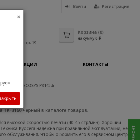
Войти
Регистрация
×
5-56
Корзина (
0
)
на сумму
0
Р
дная, д. 11, стр. 19
АКЦИИ
КОНТАКТЫ
ируем.
ер Kyocera ECOSYS P3145dn
Закрыть
a TK-3160 черный в каталоге товаров.
ся высокой скоростью печати (40-45 стр/мин). Хороший
 Техника Kyocera надёжна при правильной эксплуатации, не
ого обслуживания. Чтобы оформить его в сервисном центре