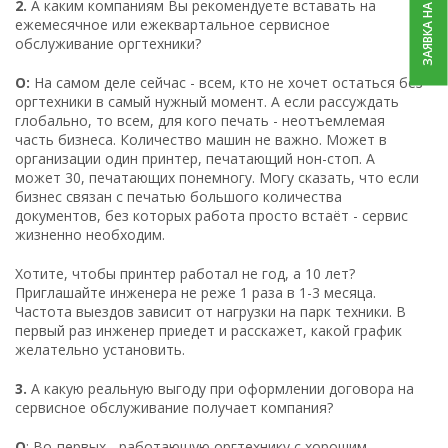
ЗАЯВКА НА РЕМОНТ
2.
А каким компаниям Вы рекомендуете вставать на
ежемесячное или ежеквартальное сервисное
обслуживание оргтехники?
О:
На самом деле сейчас - всем, кто не хочет остаться без
оргтехники в самый нужный момент. А если рассуждать
глобально, то всем, для кого печать - неотъемлемая
часть бизнеса. Количество машин не важно. Может в
организации один принтер, печатающий нон-стоп. А
может 30, печатающих понемногу. Могу сказать, что если
бизнес связан с печатью большого количества
документов, без которых работа просто встаёт - сервис
жизненно необходим.
Хотите, чтобы принтер работал не год, а 10 лет?
Приглашайте инженера не реже 1 раза в 1-3 месяца.
Частота выездов зависит от нагрузки на парк техники. В
первый раз инженер приедет и расскажет, какой график
желательно установить.
3.
А какую реальную выгоду при оформлении договора на
сервисное обслуживание получает компания?
О
: Во-первых - работающую оргтехнику с хорошим