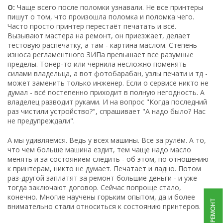
О:
Чаще всего после поломки узнавали. Не все принтеры
пишут о том, что произошла поломка и поломка чего.
Часто просто принтер перестаёт печатать и всё.
Вызывают мастера на ремонт, он приезжает, делает
тестовую распечатку, а там - картина маслом. Степень
износа регламентного ЗИПа превышает все разумные
пределы. Тонер-то или чернила несложно поменять
силами владельца, а вот фотобарабан, узлы печати и тд -
может заменить только инженер. Если о сервисе никто не
думал - всё постепенно приходит в полную негодность. А
владелец разводит руками. И на вопрос "Когда последний
раз чистили устройство?", спрашивает "А надо было? Нас
не предупреждали".
А мы удивляемся. Ведь у всех машины. Все за рулём. А то,
что чем больше машина ездит, тем чаще надо масло
менять и за состоянием следить - об этом, по отношению
к принтерам, никто не думает. Печатает и ладно. Потом
раз-другой заплатят за ремонт большие деньги - и уже
тогда заключают договор. Сейчас попроще стало,
конечно. Многие научены горьким опытом, да и более
внимательно стали относиться к состоянию принтеров.