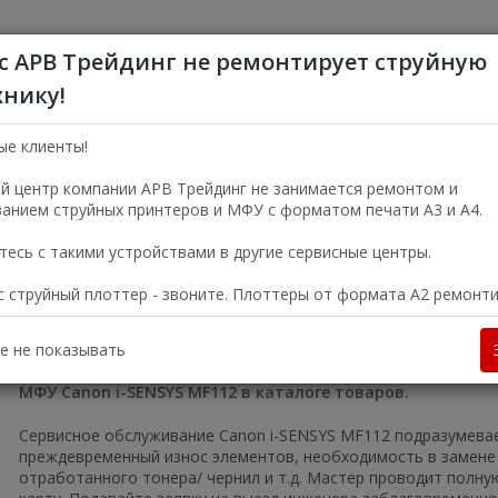
с АРВ Трейдинг не ремонтирует струйную
хнику!
+7 (495) 356-5
Пн—Пт 9:00—18:00
ые клиенты!
г. Москва, ул. Электро
й центр компании АРВ Трейдинг не занимается ремонтом и
анием струйных принтеров и МФУ с форматом печати А3 и А4.
УСЛУГИ
О КОМПАНИИ
есь с такими устройствами в другие сервисные центры.
ас струйный плоттер - звоните. Плоттеры от формата А2 ремонт
скве
Копиры и МФУ
Лазерные черно-белые МФУ
МФУ Canon
 i-SENSYS MF112
е не показывать
МФУ Canon i-SENSYS MF112 в каталоге товаров.
Сервисное обслуживание Canon i-SENSYS MF112 подразумевае
преждевременный износ элементов, необходимость в замене 
отработанного тонера/ чернил и т.д. Мастер проводит полн