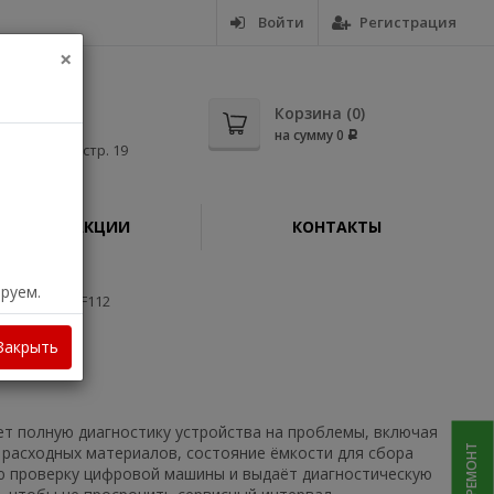
Войти
Регистрация
×
5-56
Корзина (
0
)
на сумму
0
Р
дная, д. 11, стр. 19
АКЦИИ
КОНТАКТЫ
ируем.
 i-SENSYS MF112
Закрыть
т полную диагностику устройства на проблемы, включая
расходных материалов, состояние ёмкости для сбора
ую проверку цифровой машины и выдаёт диагностическую