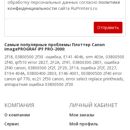
обработку персональных данных согласно
политике
конфиденциальности
сайта RuPrinters.ru
Отправить
Самые популярные проблемы Плоттер Canon
imagePROGRAF iPF PRO-2000:
2f18, 03800500 2f30 -ошибка, E141-4046, srm 403e, 03800500
2f40, ipf510 error 2827, 2F2A, 2f41, 03800300-2801, ошибка
2f40 canon, 03800500 2f2f, 2F29, 2F14, ошибка 2f2f, 2E27,
E194-404A, 03800400-2803, E146-4001, 003800500 2f40 error
canon ipf 770, ec21 2f50 canon, error select replace printheads,
аппаратная ошибка 03800500 2f30
КОМПАНИЯ
ЛИЧНЫЙ КАБИНЕТ
О компании
Мои заказы
Сервис
Мой профиль