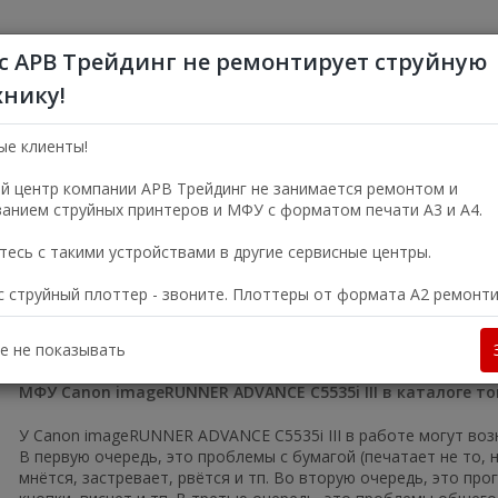
с АРВ Трейдинг не ремонтирует струйную
хнику!
+7 (495) 356-5
Пн—Пт 9:00—18:00
ые клиенты!
г. Москва, ул. Электро
й центр компании АРВ Трейдинг не занимается ремонтом и
анием струйных принтеров и МФУ с форматом печати А3 и А4.
УСЛУГИ
О КОМПАНИИ
есь с такими устройствами в другие сервисные центры.
ас струйный плоттер - звоните. Плоттеры от формата А2 ремонт
Большие офисные МФУ
МФУ Canon imageRUNNER ADVANCE C5535i II
ADVANCE C5535i III
е не показывать
МФУ Canon imageRUNNER ADVANCE C5535i III в каталоге то
У Canon imageRUNNER ADVANCE C5535i III в работе могут возн
В первую очередь, это проблемы с бумагой (печатает не то, 
мнётся, застревает, рвётся и тп. Во вторую очередь, это пр