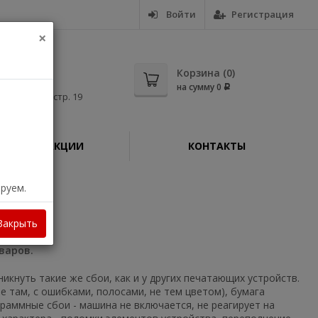
Войти
Регистрация
×
5-56
Корзина (
0
)
на сумму
0
Р
дная, д. 11, стр. 19
АКЦИИ
КОНТАКТЫ
ируем.
I
Закрыть
варов.
икнуть такие же сбои, как и у других печатающих устройств.
не там, с ошибками, полосами, не тем цветом), бумага
ограммные сбои - машина не включается, не реагирует на