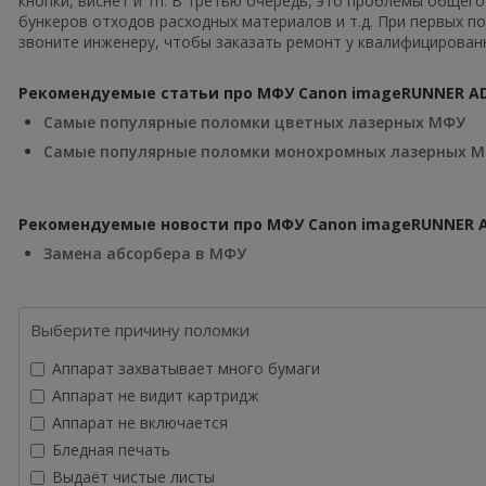
кнопки, виснет и тп. В третью очередь, это проблемы общег
бункеров отходов расходных материалов и т.д. При первых п
звоните инженеру, чтобы заказать ремонт у квалифицированн
Рекомендуемые статьи про МФУ Canon imageRUNNER ADVA
Самые популярные поломки цветных лазерных МФУ
Самые популярные поломки монохромных лазерных 
Рекомендуемые новости про МФУ Canon imageRUNNER ADV
Замена абсорбера в МФУ
Выберите причину поломки
Аппарат захватывает много бумаги
Аппарат не видит картридж
Аппарат не включается
Бледная печать
Выдаёт чистые листы