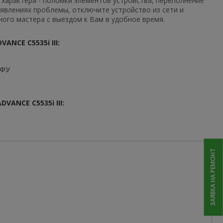
о характера - поломки элементов устройства, переполнение
оявлениях проблемы, отключите устройство из сети и
ого мастера с выездом к Вам в удобное время.
NCE C5535i III:
МФУ
ANCE C5535i III:
ЗАЯВКА НА РЕМОНТ