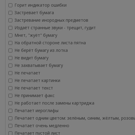
Горит индикатор ошибки
Застревает бумага
Застревание инородных предметов
Издаёт странные звуки - трещит, гудит
Мнет, "жуёт" бумагу
На обратной стороне листа пятна
Не берёт бумагу из лотка
Не видит бумагу
Не захватывает бумагу
Не печатает
Не печатает картинки
Не печатает текст
Не принимает факс
Не работает после замены картриджа
Печатает иероглифы
Печатает одним цветом: зелёным, синим, жёлтым, розов
Печатает очень медленно
Печатает пустой лист