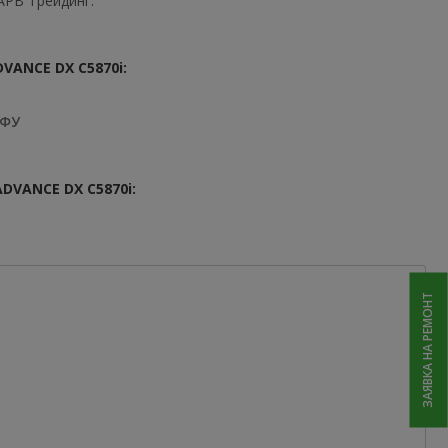
АРВ Трейдинг.
ANCE DX C5870i:
МФУ
VANCE DX C5870i:
ЗАЯВКА НА РЕМОНТ