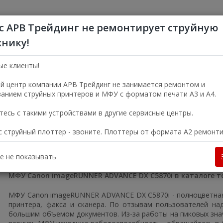
с АРВ Трейдинг не ремонтирует струйную
хнику!
+7 (495) 356-5
Пн—Пт 9:00—18:00
ые клиенты!
г. Москва, ул. Электро
й центр компании АРВ Трейдинг не занимается ремонтом и
анием струйных принтеров и МФУ с форматом печати А3 и А4.
УСЛУГИ
О КОМПАНИИ
есь с такими устройствами в другие сервисные центры.
ас струйный плоттер - звоните. Плоттеры от формата А2 ремонт
Большие офисные МФУ
МФУ Canon imageRUNNER ADVANCE DX C587
 ADVANCE DX C5870i
е не показывать
МФУ Canon imageRUNNER ADVANCE DX C5870i в каталоге т
МФУ Canon imageRUNNER ADVANCE DX C5870i - полноцветная 
принтера, факса и сканера. По отзывам пользователей н
большим объемом документов. Из-за работы на пиковых знач