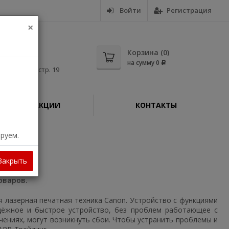
Войти
Регистрация
×
5-56
Корзина (
0
)
на сумму
0
Р
дная, д. 11, стр. 19
АКЦИИ
КОНТАКТЫ
ируем.
0i
Закрыть
оваров.
лазерная печатная техника Canon. Устройство с функциями
адёжное и быстрое устройство, без проблем работающее с
ениях, могут возникнуть сбои. Чтобы устранить проблемы и