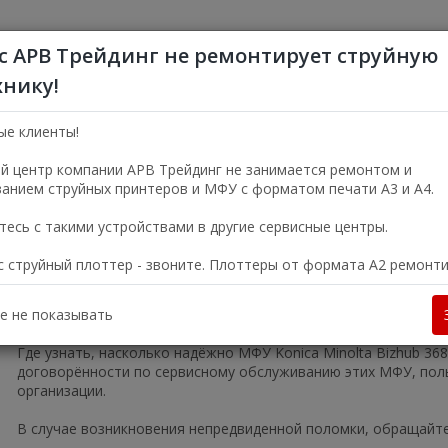
с АРВ Трейдинг не ремонтирует струйную
хнику!
+7 (495) 356-5
Пн—Пт 9:00—18:00
ые клиенты!
г. Москва, ул. Электро
й центр компании АРВ Трейдинг не занимается ремонтом и
анием струйных принтеров и МФУ с форматом печати А3 и А4.
УСЛУГИ
О КОМПАНИИ
есь с такими устройствами в другие сервисные центры.
ас струйный плоттер - звоните. Плоттеры от формата А2 ремонт
olta в Москве
Копиры и МФУ
Лазерные черно-белые МФУ
М
е не показывать
Где узнать, насколько надёжно МФУ Konica Minolta Bizhub 3
договорённости по сервисному обслуживанию этих МФУ, пол
организации.
В случае возникновения непредвиденной поломки, обращайте