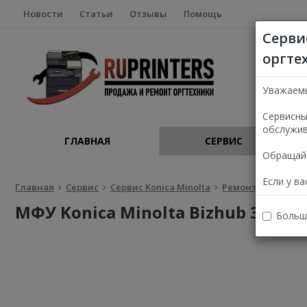
Новости
Статьи
Отзывы
Помощь
Серви
оргте
Уважаем
Сервисны
обслужив
ГЛАВНАЯ
СЕРВИС
Обращайт
Если у в
Главная
Сервис
Сервис Konica Minolta
Ремонт Konica Min
МФУ Konica Minolta Bizhub 368e
Больш