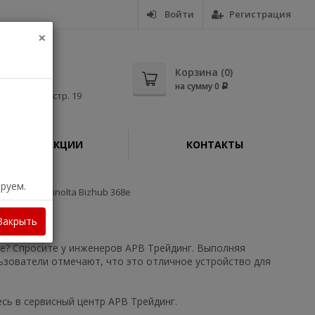
Войти
Регистрация
×
5-56
Корзина (
0
)
на сумму
0
Р
дная, д. 11, стр. 19
АКЦИИ
КОНТАКТЫ
ируем.
ФУ Konica Minolta Bizhub 368e
Закрыть
68e? Спросите у инженеров АРВ Трейдинг. Выполняя
ьзователи отмечают, что это отличное устройство для
сь в сервисный центр АРВ Трейдинг.