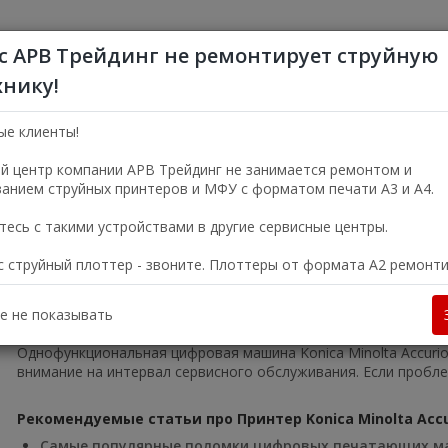
с АРВ Трейдинг не ремонтирует струйную
хнику!
+7 (495) 356-5
Пн—Пт 9:00—18:00
ые клиенты!
г. Москва, ул. Электро
й центр компании АРВ Трейдинг не занимается ремонтом и
анием струйных принтеров и МФУ с форматом печати А3 и А4.
УСЛУГИ
О КОМПАНИИ
есь с такими устройствами в другие сервисные центры.
ас струйный плоттер - звоните. Плоттеры от формата А2 ремонт
olta в Москве
Цифровые печатные машины
Принтер Konica Min
ess C14000
е не показывать
Однофункциональная цифровая машина Konica Minolta Accuri
внимание на интервал сервисного обслуживания. Если пробле
Рекомендуемые статьи про Принтер Konica Minolta Accur
Самые популярные поломки цифровых печатающих 