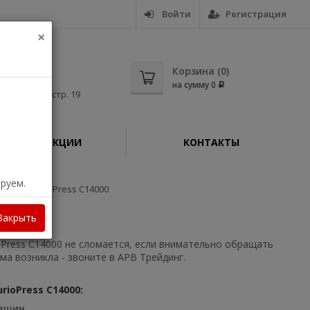
Войти
Регистрация
×
5-56
Корзина (
0
)
на сумму
0
Р
дная, д. 11, стр. 19
АКЦИИ
КОНТАКТЫ
ируем.
olta AccurioPress C14000
Закрыть
oPress C14000 не сломается, если внимательно обращать
ма возникла - звоните в АРВ Трейдинг.
ioPress C14000:
машин