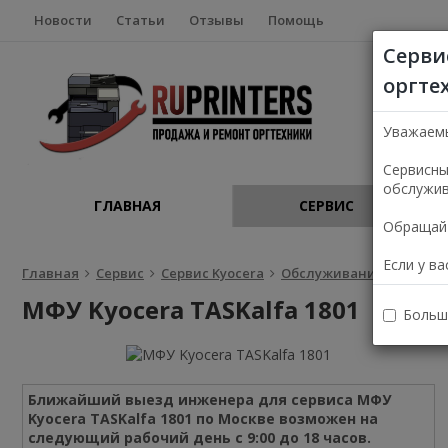
Новости
Статьи
Отзывы
Помощь
Серви
оргте
Уважаем
Сервисны
обслужив
ГЛАВНАЯ
СЕРВИС
Обращайт
Если у в
Главная
Сервис
Сервис Kyocera
Обслуживание Kyocera 
МФУ Kyocera TASKalfa 1801
Больш
Ближайший выезд инженера для сервиса МФУ
Kyocera TASKalfa 1801 по Москве возможен на
следующий рабочий день с 9:00 до 18 часов.