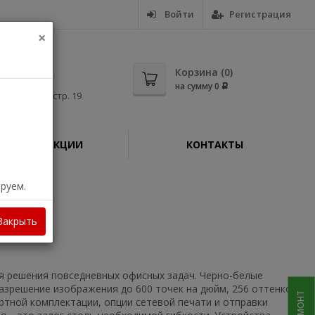
Войти
Регистрация
×
5-56
Корзина (
0
)
на сумму
0
Р
дная, д. 11, стр. 19
АКЦИИ
КОНТАКТЫ
ируем.
801
Закрыть
ля решения повседневных офисных задач. Черно-белые
азрешение изображения до 600 точек на дюйм, 256 оттенков
ртной комплектации, опции сетевой печати и отправки