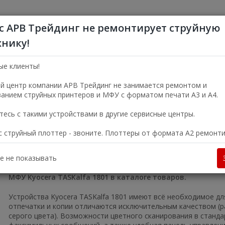
с АРВ Трейдинг не ремонтирует струйную
хнику!
+7 (495) 356-5
Пн—Пт 9:00—18:00
ые клиенты!
г. Москва, ул. Электро
й центр компании АРВ Трейдинг не занимается ремонтом и
анием струйных принтеров и МФУ с форматом печати А3 и А4.
УСЛУГИ
О КОМПАНИИ
есь с такими устройствами в другие сервисные центры.
ас струйный плоттер - звоните. Плоттеры от формата А2 ремонт
в Москве
Цифровые печатные машины
МФУ Kyocera TASKalfa 1
е не показывать
МФУ Kyocera TASKalfa 1801 в каталоге товаров.
Устройства Kyocera TASKalfa 1801 имеют всё необходимое д
отпечатки и копии отличаются исключительным качеством (р
серого цвета). Возможности цветного сканирования в станда