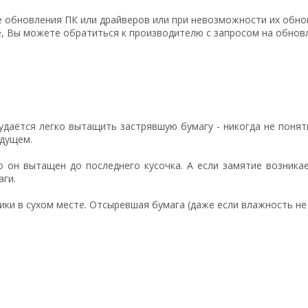
 обновления ПК или драйверов или при невозможности их обнов
, Вы можете обратиться к производителю с запросом на обновле
даётся легко вытащить застрявшую бумагу - никогда не понятн
удущем.
о он вытащен до последнего кусочка. А если замятие возника
аги.
ки в сухом месте. Отсыревшая бумага (даже если влажность не