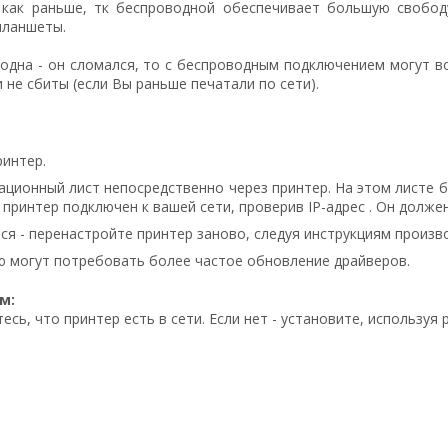
 как раньше, тк беспроводной обеспечивает большую свобод
 планшеты.
дна - он сломался, то с беспроводным подключением могут во
 не сбиты (если Вы раньше печатали по сети).
ринтер.
ционный лист непосредственно через принтер. На этом листе б
 принтер подключен к вашей сети, проверив IP-адрес . Он долже
ся - перенастройте принтер заново, следуя инструкциям произв
ю могут потребовать более частое обновление драйверов.
м:
сь, что принтер есть в сети. Если нет - установите, используя