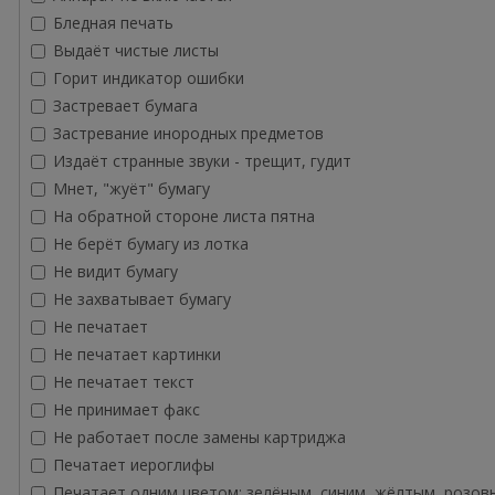
Бледная печать
Выдаёт чистые листы
Горит индикатор ошибки
Застревает бумага
Застревание инородных предметов
Издаёт странные звуки - трещит, гудит
Мнет, "жуёт" бумагу
На обратной стороне листа пятна
Не берёт бумагу из лотка
Не видит бумагу
Не захватывает бумагу
Не печатает
Не печатает картинки
Не печатает текст
Не принимает факс
Не работает после замены картриджа
Печатает иероглифы
Печатает одним цветом: зелёным, синим, жёлтым, розов