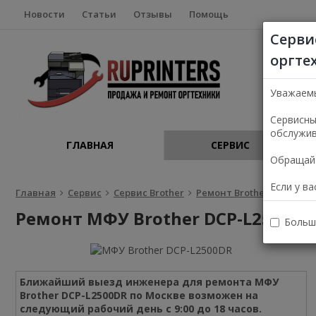
Новости
Статьи
Отзывы
Помощь
Серви
оргте
Уважаем
Сервисны
обслужив
ГЛАВНАЯ
СЕРВИС
Обращайт
Если у в
Главная
Сервис
Сервис Brother
Ремонт Brother в Москве
Ремонт МФУ Brother DCP-L2500DR
Больш
Ближайший выезд инженера для ремонта МФУ
Brother DCP-L2500DR по Москве возможен на
следующий рабочий день с 9:00 до 18 часов.