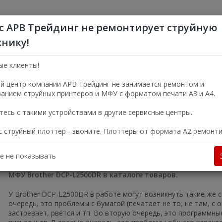
с АРВ Трейдинг не ремонтирует струйную
хнику!
+7 (495) 356-5
Пн—Пт 9:00—18:00
ые клиенты!
г. Москва, ул. Электро
й центр компании АРВ Трейдинг не занимается ремонтом и
анием струйных принтеров и МФУ с форматом печати А3 и А4.
УСЛУГИ
О КОМПАНИИ
есь с такими устройствами в другие сервисные центры.
ас струйный плоттер - звоните. Плоттеры от формата А2 ремонт
МФУ
Лазерные черно-белые МФУ
МФУ Brother DCP-L2500DR
е не показывать
МФУ Brother DCP-L2500DR в каталоге товаров.
У Brother DCP-L2500DR в работе могут возникнуть такие же с
очередь, это проблемы с бумагой (печатает не то, не там, с 
застревает, рвётся и тп. Во вторую очередь, это программные