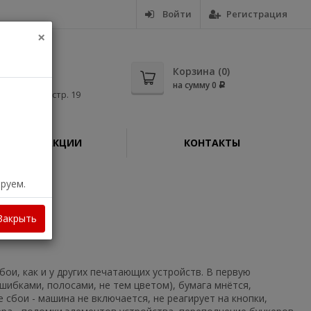
Войти
Регистрация
×
5-56
Корзина (
0
)
на сумму
0
Р
дная, д. 11, стр. 19
АКЦИИ
КОНТАКТЫ
ируем.
Закрыть
бои, как и у других печатающих устройств. В первую
ошибками, полосами, не тем цветом), бумага мнётся,
 сбои - машина не включается, не реагирует на кнопки,