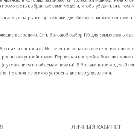
 нюансы, в которых разбираются только айтишники. Речь о сет
а посмотреть выбранные вами модели, чтобы убедиться в том, 
лагаемых на рынке оргтехники для бизнеса, можем составит
ющие все задачи. Есть большой выбор ПО для самых разных цел
обраться и настроить. Но качество печати в цвете значительно 
строенными устройствами. Первичная настройка больших машин
са (с уточнением по объемам печати). В большинстве моделей п
оено. Не вполне логично устроены дисплеи управления.
Я
ЛИЧНЫЙ КАБИНЕТ