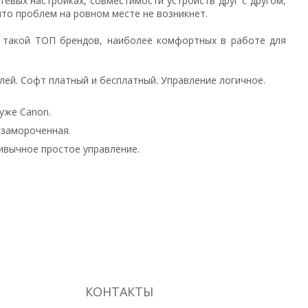
евых настройках, совместимости устройств друг с другом,
что проблем на ровном месте не возникнет.
ь такой ТОП брендов, наиболее комфортных в работе для
ей. Софт платный и бесплатный. Управление логичное.
хуже Canon.
 замороченная.
ривычное простое управление.
КОНТАКТЫ