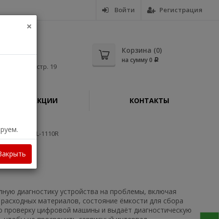
Войти
Регистрация
×
5-56
Корзина (
0
)
на сумму
0
Р
дная, д. 11, стр. 19
АКЦИИ
КОНТАКТЫ
ируем.
р Brother HL-1110R
Закрыть
лную диагностику устройства на проблемы, включая
расходных материалов, состояние ёмкости для сбора
ую проверку цифровой машины и выдаёт диагностическую