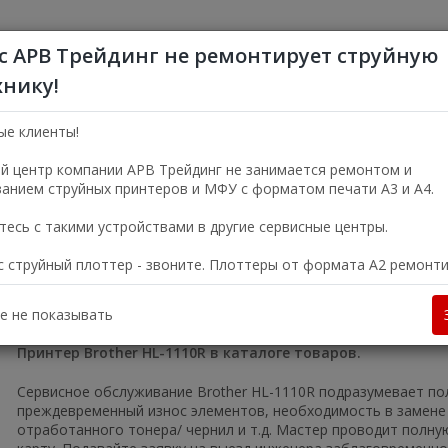
с АРВ Трейдинг не ремонтирует струйную
хнику!
+7 (495) 356-5
Пн—Пт 9:00—18:00
ые клиенты!
г. Москва, ул. Электро
й центр компании АРВ Трейдинг не занимается ремонтом и
анием струйных принтеров и МФУ с форматом печати А3 и А4.
УСЛУГИ
О КОМПАНИИ
есь с такими устройствами в другие сервисные центры.
ас струйный плоттер - звоните. Плоттеры от формата А2 ремонт
 Москве
Принтеры
Лазерные черно-белые принтеры
Принте
rother HL-1110R
е не показывать
Принтер Brother HL-1110R в каталоге товаров.
Сервисное обслуживание Brother HL-1110R подразумевает по
преждевременный износ элементов, необходимость в замене 
отработанного тонера/ чернил и т.д. Мастер проводит полн